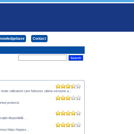
nowledgebase
Contact
tiv utilizatorii care folosesc ultima versiune a...
rted protocol.
ției disponibilă ...
resa https://epass...