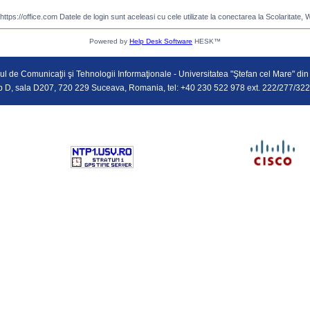
tps://office.com Datele de login sunt aceleasi cu cele utilizate la conectarea la Scolaritate, W
Powered by
Help Desk Software
HESK™
ul de Comunicaţii şi Tehnologii Informaţionale - Universitatea "Ştefan cel Mare" d
 corp D, sala D207, 720 229 Suceava, Romania, tel: +40 230 522 978 ext. 222/277/322