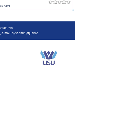
ifi, VPN.
in Suceava
, e-mail: sysadmin[at]usv.ro