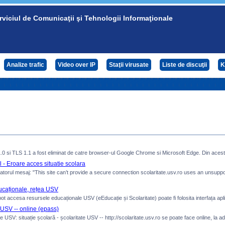
rviciul de Comunicaţii şi Tehnologii Informaţionale
Analize trafic
Video over IP
Staţii virusate
Liste de discuţii
K
.0 si TLS 1.1 a fost eliminat de catre browser-ul Google Chrome si Microsoft Edge. Din acest mo
 - Eroare acces situatie scolara
atorul mesaj: "This site can’t provide a secure connection scolaritate.usv.ro uses an unsuppo
ducaționale, rețea USV
ot accesa resursele educaționale USV (eEducație și Scolaritate) poate fi folosita interfața aplica
USV -- online (epass)
SV: situație școlară - școlaritate USV -- http://scolaritate.usv.ro se poate face online, la ad